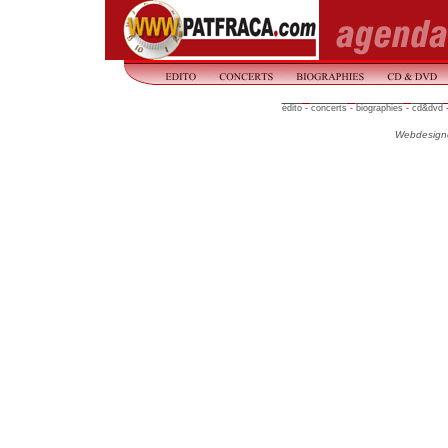
édito
-
concerts
-
biographies
-
cd&dvd
Webdesign