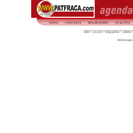
édito
-
concerts
-
biographies
-
cd&dvd
Webdesign