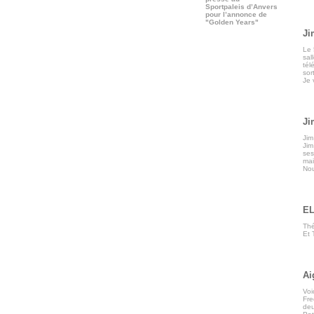
Sportpaleis d’Anvers
pour l’annonce de
"Golden Years"
Ji
Le 
sal
tél
sor
Je 
Ji
Jim
Jim
ses
mai
Nou
E
Thé
Et 
Ai
Voi
Fre
deu