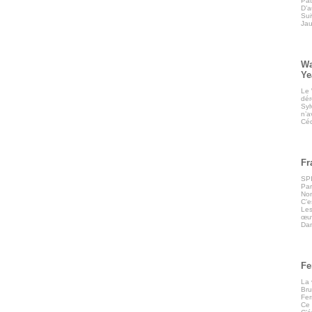
Pat
D’a
Sui
Jau
Wa
Ye
Le 
dér
Syl
n’a
Céd
Fr
SPI
Par
Non
C’e
Les
œuv
Dan
Fe
La 
Bru
Fer
Ce 