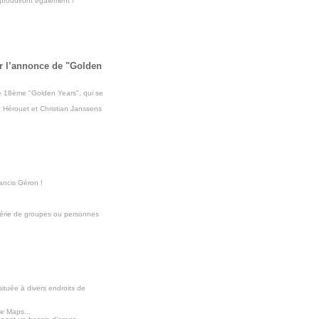
produiront également !
ur l’annonce de "Golden
le 18ème "Golden Years", qui se
c Hérouet et Christian Janssens
ancis Géron !
série de groupes ou personnes
ituée à divers endroits de
le Maps...