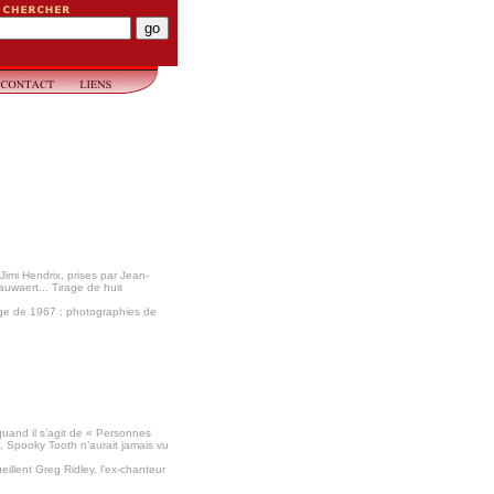
 Jimi Hendrix, prises par Jean-
auwaert... Tirage de huit
elge de 1967 : photographies de
quand il s’agit de « Personnes
», Spooky Tooth n’aurait jamais vu
illent Greg Ridley, l’ex-chanteur