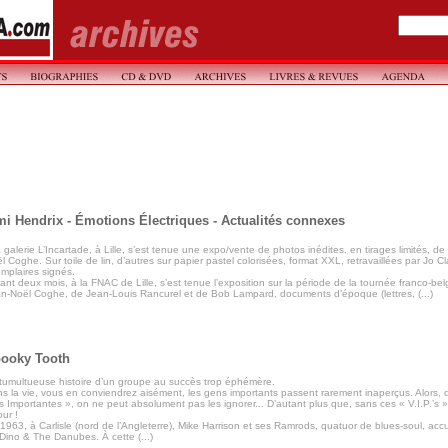
mi Hendrix - Émotions Électriques - Actualités connexes
a galerie L’Incartade, à Lille, s’est tenue une expo/vente de photos inédites, en tirages limités, de
l Coghe. Sur toile de lin, d’autres sur papier pastel colorisées, format XXL, retravaillées par Jo Cl
mplaires signés.
ant deux mois, à la FNAC de Lille, s’est tenue l’exposition sur la période de la tournée franco-b
n-Noël Coghe, de Jean-Louis Rancurel et de Bob Lampard, documents d’époque (lettres, (...)
ooky Tooth
tumultueuse histoire d’un groupe au succès trop éphémère.
s la vie, vous en conviendrez aisément, les gens importants passent rarement inaperçus. Alors, 
s Importantes », on ne peut absolument pas les ignorer... D’autant plus que, sans ces « V.I.P.’s 
our !
1963, à Carlisle (nord de l’Angleterre), Mike Harrison et ses Ramrods, quatuor de blues-soul, accue
Dino & The Danubes. À cette (...)