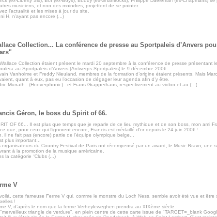
rick (ex-Liberty Six), Bof (ex-Boys), Buddy (ex-Shamrocks), Philippe Daeleman (ex-Chapmans) se 
utres musiciens, et non des moindres, projettent de se pointer.
vez l’actualité et les mises à jour du site.
ni H, n’ayant pas encore (...)
llace Collection... La conférence de presse au Sportpaleis d’Anvers po
ars"
Wallace Collection étaient présent le mardi 20 septembre à la conférence de presse présentant 
oulera au Sportpaleis d’Anvers (Antwerps Sportpaleis) le 9 décembre 2006.
vain Vanholme et Freddy Nieuland, membres de la formation d’origine étaient présents. Mais Mar
vaient, quant à eux, pas eu l’occasion de dégager leur agenda afin d’y être.
ric Murrath - (Hooverphonic) - et Frans Grapperhaus, respectivement au violon et au (...)
ancis Géron, le boss du Spirit of 66.
RIT OF 66... Il est plus que temps que je reparle de ce lieu mythique et de son boss, mon ami Fr
ce que, pour ceux qui l’ignorent encore, Francis est médaillé d’or depuis le 24 juin 2006 !
, il ne fait pas (encore) partie de l’équipe olympique belge...
st plus important...
 organisateurs du Country Festival de Paris ont récompensé par un award, le Music Bravo, une 
rant à la promotion de la musique américaine.
s la catégorie “Clubs (...)
rme V
voilà, cette fameuse Ferme V qui, comme le monstre du Loch Ness, semble avoir été vue et être s
xelles !
me V, d’après le nom que la ferme Verheyleweghen prendra au XIXème siècle.
"merveilleux triangle de verdure", en plein centre de cette carte issue de "TARGET=_blank Goog