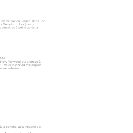
le même soir en France, dans une
 à Waterloo... Les (deux)
es semaines à peine après la
1944.
st Steve Winwood qui propose à
 mêler le jazz au folk anglais,
sique indienne.
 à la batterie, accompagné par