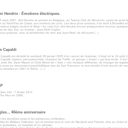
mi Hendrix - Émotions électriques.
5 mars 1967, Jimi Hendrix se produit en Belgique, au Twenty Club de Mouscron, avant de jouer 
le du Nord-Pas de Calais, aux environs de Lens. Les deux jours suivants, il se rend à Bruxelles et
évisions belges veulent le filmer ! Au coté d’un Jimi Hendrix encore pratiquement inconnu quelqu
tie de Hey Joe, un homme : Jean-Noël Coghe.
vous propose, avec la bénédiction de mon ami Jean-Noël, de découvrir (...)
m Capaldi
 Capaldi est décédé le vendredi 28 janvier 2005 d’un cancer de l’estomac. Il était né le 24 août 
 Capaldi, batteur, percussionniste, chanteur de Traffic, ce groupe « fusion » qui fera école. C’e
 amis Jim, Dave Mason et Chris Wood de « faire » une musique différente, de changer de registre :
s aussi au mouvement psychédélique issu de San Francisco, le tout enrobé d’une touche de mu
s sommes en 1967 et Steve - (...)
LP
âtre 140 - 7 février 1971
The Nice en 1969...
gles... 40ème anniversaire
ci les dernières news et les présences confirmées :
ddy du Wallace Collection, qui se produit sous le nom de Nieuland and Friends, sera au chant et
x guitaristes, un bassiste et un pianiste.