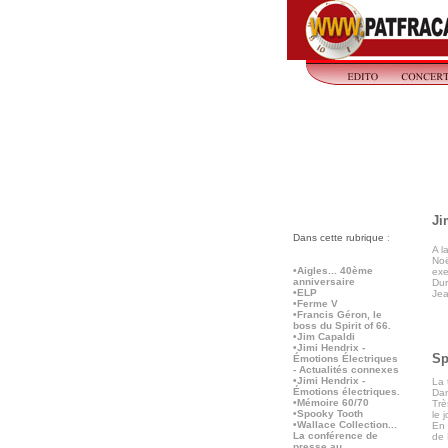
Ji
Dans cette rubrique
:
A l
Noë
•Aigles... 40ème
exe
anniversaire
Dur
•ELP
Jea
•Ferme V
•Francis Géron, le
boss du Spirit of 66.
•Jim Capaldi
•Jimi Hendrix -
Sp
Émotions Électriques
- Actualités connexes
•Jimi Hendrix -
La 
Émotions électriques.
Dan
•Mémoire 60/70
Trè
•Spooky Tooth
le j
•Wallace Collection...
En 
La conférence de
de 
presse au