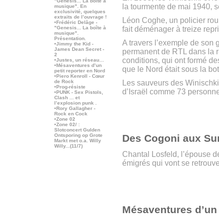
"Genesis... La boîte à
la tourmente de mai 1940, s
musique". En
exclusivité, quelques
extraits de l’ouvrage !
Léon Coghe, un policier roub
•Frédéric Delâge -
"Genesis... La boîte à
fait déménager à treize repr
musique".
Présentation.
A travers l’exemple de son
•Jimmy the Kid -
James Dean Secret -
permanent de RTL dans la rég
2
conditions, qui ont formé d
•Justes, un réseau…
•Mésaventures d’un
que le Nord était sous la bot
petit reporter en Nord
•Piero Kenroll - Cœur
de Rock
Les sauveurs des Winischki 
•Prog-résiste
d’Israël comme 73 personne
•PUNK - Sex Pistols,
Clash ... et
l’explosion punk .
•Rory Gallagher -
Rock en Cock
•Zone 02
•Zone 02/ :
Slotconcert Gulden
Ontsporing op Grote
Des Cogoni aux Sun
Markt met o.a. Willy
Willy...(11/7)
Chantal Losfeld, l’épouse de
émigrés qui vont se retrouv
Mésaventures d’un 