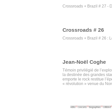
Crossroads + Brazil # 27 -
Crossroads # 26
Crossroads + Brazil # 26 : 
Jean-Noël Coghe
Témoin privilégié de l’expl
la destinée des grandes st
emporte le rock restitue l’é
« révolution » venue du Nor
édito
-
concerts
-
biographies
-
cd&dvd