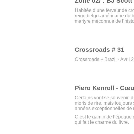
Zone 02/ : BJ Scott 
Habitée d’une ferveur de cr
reine belgo-américaine du b
martyre méconnue de l’histo
Crossroads # 31
Crossroads + Brazil - Avril 
Piero Kenroll - Cœ
Certains vont se souvenir, d
morts de rire, mais toujours
années exceptionnelles de m
C’est le gamin de l’époque qu
qui fait le charme du livre.