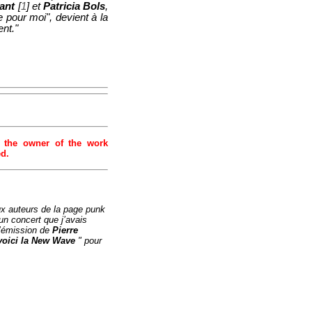
lant
[
1
]
et
Patricia Bols
,
 pour moi", devient à la
nt."
 the owner of the work
ed.
ux auteurs de la page punk
un concert que j’avais
l’émission de
Pierre
 voici la New Wave
" pour