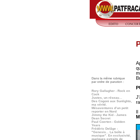
P
A
qu
m
Br
Dans la même rubrique
par ordre de parution :
P
Rory Gallagher - Rock en
Cock
J
Justes, un réseau…
Des Cogoni aux Sunlights,
r
ma vérité.
Mésaventures d’un petit
Il
reporter en Nord
Jimmy the Kid - James
M
Dean Secret
Paul Coerten - Golden
Years
Frédéric Delâge -
"Genesis... La boîte à
musique". En exclusivité,
quelques extraits de