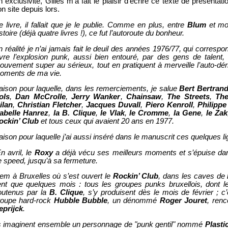
 exclusivité, Gilles m’a fait le plaisir d’écrire ce texte de présentat
n site depuis lors.
 livre, il fallait que je le publie. Comme en plus, entre
Blum
et moi
stoire (déjà quatre livres !), ce fut l’autoroute du bonheur.
 réalité je n’ai jamais fait le deuil des années 1976/77, qui corresp
ivre l’explosion punk, aussi bien entouré, par des gens de talent, 
ouvement super au sérieux, tout en pratiquent à merveille l’auto-dér
oments de ma vie.
aison pour laquelle, dans les remerciements, je salue
Bert Bertran
ols
,
Dan McCrolle
,
Jerry Wanker
,
Chainsaw
,
The Streets
,
The
ilan
,
Christian Fletcher
,
Jacques Duvall
,
Piero Kenroll
,
Philipp
sabelle Hanrez
,
la B. Clique
,
le Vlak
,
le Cromme
,
la Gene
,
le Zak
ockin’ Club
et tous ceux qui avaient 20 ans en 1977.
ison pour laquelle j’ai aussi inséré dans le manuscrit ces quelques li
n avril, le
Roxy
a déjà vécu ses meilleurs moments et s’épuise da
e speed, jusqu’à sa fermeture.
dem à Bruxelles où s’est ouvert le
Rockin’ Club
, dans les caves de
ient que quelques mois : tous les groupes punks bruxellois, dont l
outenus par la
B. Clique
, s’y produisent dès le mois de février ; c’
roupe hard-rock
Hubble Bubble
, un dénommé
Roger Jouret
, renc
eprijck
.
ls imaginent ensemble un personnage de "punk gentil" nommé
Plasti