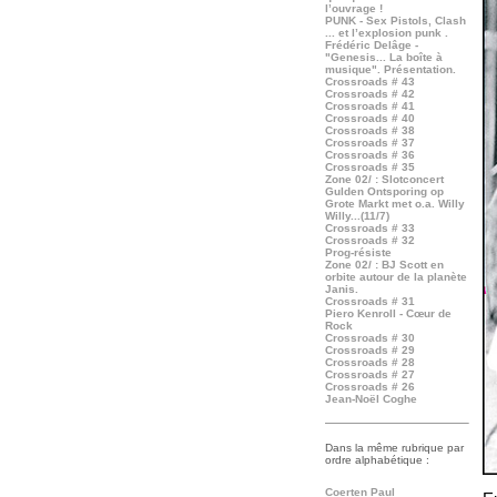
l’ouvrage !
PUNK - Sex Pistols, Clash
... et l’explosion punk .
Frédéric Delâge -
"Genesis... La boîte à
musique". Présentation.
Crossroads # 43
Crossroads # 42
Crossroads # 41
Crossroads # 40
Crossroads # 38
Crossroads # 37
Crossroads # 36
Crossroads # 35
Zone 02/ : Slotconcert
Gulden Ontsporing op
Grote Markt met o.a. Willy
Willy...(11/7)
Crossroads # 33
Crossroads # 32
Prog-résiste
Zone 02/ : BJ Scott en
orbite autour de la planète
Janis.
Crossroads # 31
Piero Kenroll - Cœur de
Rock
Crossroads # 30
Crossroads # 29
Crossroads # 28
Crossroads # 27
Crossroads # 26
Jean-Noël Coghe
Dans la même rubrique p
ar
ordre alphabétique :
Coerten Paul