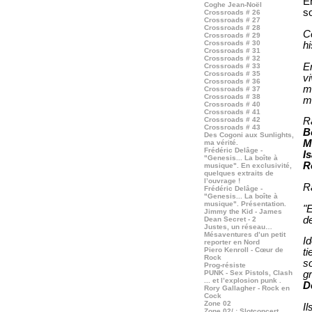
En
Coghe Jean-Noël
so
Crossroads # 26
Crossroads # 27
Crossroads # 28
Ce
Crossroads # 29
Crossroads # 30
hi
Crossroads # 31
Crossroads # 32
En
Crossroads # 33
Crossroads # 35
v
Crossroads # 36
m
Crossroads # 37
Crossroads # 38
m
Crossroads # 40
Crossroads # 41
Crossroads # 42
R
Crossroads # 43
B
Des Cogoni aux Sunlights,
M
ma vérité.
Frédéric Delâge -
I
"Genesis... La boîte à
R
musique". En exclusivité,
quelques extraits de
l’ouvrage !
Ra
Frédéric Delâge -
"Genesis... La boîte à
musique". Présentation.
"E
Jimmy the Kid - James
d
Dean Secret - 2
Justes, un réseau…
Mésaventures d’un petit
I
reporter en Nord
Piero Kenroll - Cœur de
t
Rock
s
Prog-résiste
PUNK - Sex Pistols, Clash
g
... et l’explosion punk .
D
Rory Gallagher - Rock en
Cock
Zone 02
I
Zone 02/ : Slotconcert