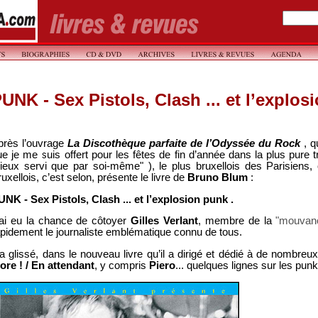
UNK - Sex Pistols, Clash ... et l’explos
près l’ouvrage
La Discothèque parfaite de l’Odyssée du Rock
, q
e je me suis offert pour les fêtes de fin d’année dans la plus pure t
ieux servi que par soi-même" ), le plus bruxellois des Parisiens, 
uxellois, c’est selon, présente le livre de
Bruno Blum
:
UNK - Sex Pistols, Clash ... et l’explosion punk .
’ai eu la chance de côtoyer
Gilles Verlant
, membre de la
"mouvanc
apidement le journaliste emblématique connu de tous.
 a glissé, dans le nouveau livre qu’il a dirigé et dédié à de nombreux
ore ! / En attendant
, y compris
Piero
... quelques lignes sur les punk