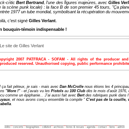
ck-critic
Bert Bertrand
, l’une des figures majeures, avec
Gilles Ver
 la scène punk locale) : la face B de son premier 45 tours, "Ça plane
entrée 1977 un tube mondial, symbolisant la récupération du mouveme
ilà, c’est signé
Gilles Verlant
.
n bouquin-témoin indispensable !
Le site de Gilles Verlant
opyright 2007 PATFRACA - SOFAM - All rights of the producer and
produced reserved. Unauthorised copying, public performance prohibit
]
ça fait péteux, je sais - mais avec
Dan McCrolle
nous étions les 4 principa
ans
"More !"
- et j’avais vu les
Pistols
au
100 Club
dès le mois d’août 1976, 
cu comme un épiphanie... J’ai aussi fait avec
Bert
des rubriques punk dans 
uyaux
, et nous avons conçu ensemble la compile "
C’est pas de la couille,
abella
.
édito
-
concerts
-
biographies
-
cd&dvd
-
archives
-
livres & revues
-
agenda
-
contact
-
liens
-
admin