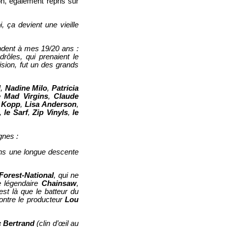
ion, également repris sur
, ça devient une vieille
ondent à mes 19/20 ans :
drôles, qui prenaient le
ision, fut un des grands
d
,
Nadine Milo
,
Patricia
 Mad Virgins
,
Claude
e Kopp
,
Lisa Anderson
,
,
le Sarf
,
Zip Vinyls
,
le
gnes :
ns une longue descente
Forest-National
, qui ne
e légendaire
Chainsaw
,
est là que le batteur du
ontre le producteur
Lou
c Bertrand
(clin d’œil au