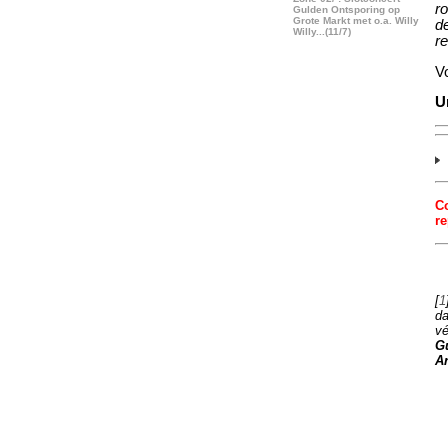
ro
Gulden Ontsporing op
Grote Markt met o.a. Willy
de
Willy...(11/7)
r
Vo
U
C
re
[
1
d
vé
G
Ar