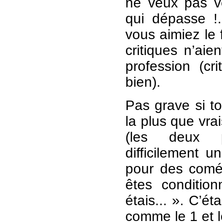
ne veux pas v
qui dépasse !
vous aimiez le 
critiques n’aie
profession (cri
bien).
Pas grave si t
la plus que vra
(les deux p
difficilement 
pour des coméd
êtes condition
étais... ». C’é
comme le 1 et l