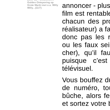
Gulden Ontsporing op
annoncer - plus
Grote Markt met o.a. Willy
Willy...(11/7)
film est rentab
chacun des pro
réalisateur) a fa
donc pas les 
ou les faux se
cher), qu’il fa
puisque c’es
télévisuel.
Vous bouffez d
de numéro, to
bûche, alors fe
et sortez votre b