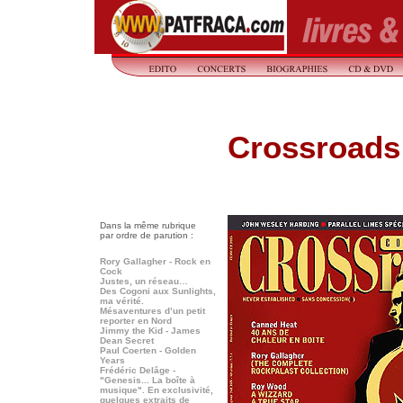
Crossroads
Dans la même rubrique
par ordre de parution :
Rory Gallagher - Rock en
Cock
Justes, un réseau…
Des Cogoni aux Sunlights,
ma vérité.
Mésaventures d’un petit
reporter en Nord
Jimmy the Kid - James
Dean Secret
Paul Coerten - Golden
Years
Frédéric Delâge -
"Genesis... La boîte à
musique". En exclusivité,
quelques extraits de