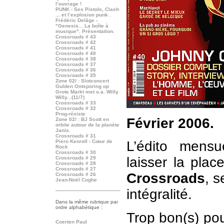
l’ouvrage !
PUNK - Sex Pistols, Clash
... et l’explosion punk .
Frédéric Delâge -
"Genesis... La boîte à
musique". Présentation.
Crossroads # 43
Crossroads # 42
Crossroads # 41
Crossroads # 40
Crossroads # 38
Crossroads # 37
Crossroads # 36
Crossroads # 35
Zone 02/ : Slotconcert
Gulden Ontsporing op
Grote Markt met o.a. Willy
Willy...(11/7)
Crossroads # 33
Crossroads # 32
Prog-résiste
Février 2006.
Zone 02/ : BJ Scott en
orbite autour de la planète
Janis.
Crossroads # 31
Piero Kenroll - Cœur de
L’édito mensu
Rock
Crossroads # 30
laisser la pla
Crossroads # 29
Crossroads # 28
Crossroads # 27
Crossroads
, s
Crossroads # 26
Jean-Noël Coghe
intégralité.
Dans la même rubrique p
ar
ordre alphabétique :
Trop bon(s) pou
Coerten Paul