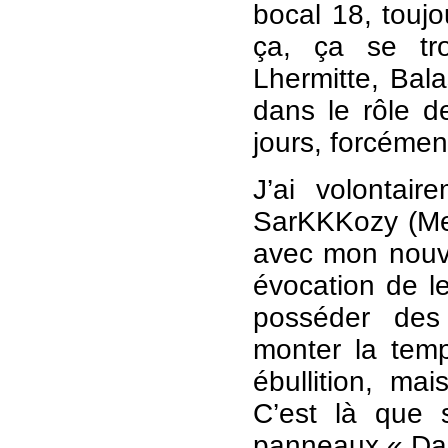
bocal 18, toujo
ça, ça se tro
Lhermitte, Bala
dans le rôle de
jours, forcémen
J’ai volontai
SarKKKozy (Mer
avec mon nouve
évocation de l
posséder des
monter la temp
ébullition, ma
C’est là que 
panneaux « Dan