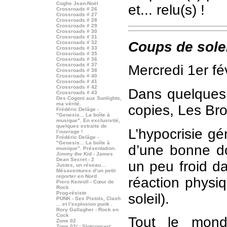
Coghe Jean-Noël
et... relu(s) !
Crossroads # 26
Crossroads # 27
Crossroads # 28
Crossroads # 29
Crossroads # 30
Crossroads # 31
Coups de solei
Crossroads # 32
Crossroads # 33
Crossroads # 35
Crossroads # 36
Crossroads # 37
Mercredi 1er fé
Crossroads # 38
Crossroads # 40
Crossroads # 41
Crossroads # 42
Dans quelques 
Crossroads # 43
Des Cogoni aux Sunlights,
ma vérité.
copies, Les Br
Frédéric Delâge -
"Genesis... La boîte à
musique". En exclusivité,
quelques extraits de
L’hypocrisie gé
l’ouvrage !
Frédéric Delâge -
"Genesis... La boîte à
d’une bonne d
musique". Présentation.
Jimmy the Kid - James
Dean Secret - 2
un peu froid da
Justes, un réseau…
Mésaventures d’un petit
reporter en Nord
réaction physi
Piero Kenroll - Cœur de
Rock
Prog-résiste
soleil).
PUNK - Sex Pistols, Clash
... et l’explosion punk .
Rory Gallagher - Rock en
Cock
Tout le mond
Zone 02
Zone 02/ : Slotconcert